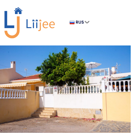
RUS
ENG
GER
RUS
SPAIN